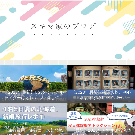
スキマ家のブログ
【2022年最新】USJのシングル
【2023年最新】第五人格、初心
ライダーはどれぐらい待ち時間
者おすすめサバイバー
を短縮できるのか
【旅行費用・旅行コース】4泊5
【最新】2023年おすすめ没入体