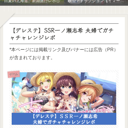
日夏の北海道、新婚旅行レポ①
験型アトラクション【イマーシ
ブ体験】
【デレステ】SSR一ノ瀬志希 夫婦でガチ
ャチャレンジレポ
*本ページには掲載リンク及びバナーには広告（PR）
が含まれております。
ゲーム