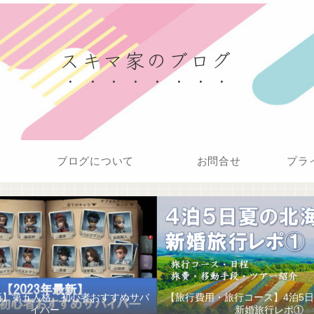
スキマ家のブログ
ブログについて
お問合せ
プラ
最新】第五人格、初心者おすすめサバ
【旅行費用・旅行コース】4泊5
イバー
新婚旅行レポ①