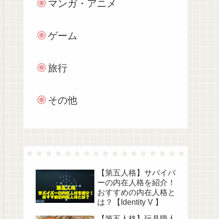
マンガ・アニメ
ゲーム
旅行
その他
【第五人格】サバイバ
ーの内在人格を紹介！
おすすめの内在人格と
は？【Identity V 】
【第五人格】玩具職人