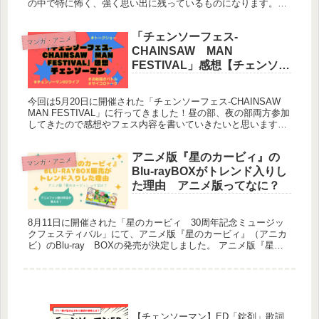
の中で特に怖く、強く思い出に残っているものになります。ホ
ラー漫画を探している方は是非参考にしてみて下さい。 裏バイ
ト：逃亡禁止/...
「チェンソーフェス-
マンガ・アニメ
CHAINSAW MAN
FESTIVAL」感想【チェンソー
マン】
今回は5月20日に開催された「チェンソーフェス-CHAINSAW
MAN FESTIVAL」に行ってきました！昼の部、夜の部両方参加
してきたので感想やフェス内容を書いていきたいと思います。
アニメのネタバレやフェス内容のネタバレがあるので、...
アニメ版『星のカービィ』の
マンガ・アニメ
Blu-rayBOXがトレンド入りし
た理由 アニメ版ってなに？
8月11日に開催された「星のカービィ 30周年記念ミュージッ
クフェスティバル」にて、アニメ版『星のカービィ』（アニカ
ビ）のBlu-ray BOXの発売が決定しました。 アニメ版『星の
カービィ』は2001年から2003年まで放送されていたアニ...
【チェンソーマン】ED「錠剤」歌詞