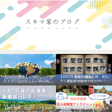
スキマ家のブログ
【2022年最新】USJのシングル
【2023年最新】第五人格、初心
ライダーはどれぐらい待ち時間
者おすすめサバイバー
を短縮できるのか
【旅行費用・旅行コース】4泊5
【最新】2023年おすすめ没入体