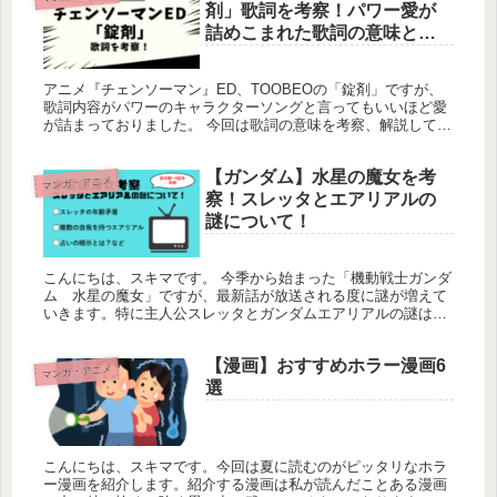
剤」歌詞を考察！パワー愛が
詰めこまれた歌詞の意味と
は？
アニメ『チェンソーマン』ED、TOOBEOの「錠剤」ですが、
歌詞内容がパワーのキャラクターソングと言ってもいいほど愛
が詰まっておりました。 今回は歌詞の意味を考察、解説してい
きたいと思います。漫画『チェンソーマン』のネタバレも多く
含んでいま...
【ガンダム】水星の魔女を考
マンガ・アニメ
察！スレッタとエアリアルの
謎について！
こんにちは、スキマです。 今季から始まった「機動戦士ガンダ
ム 水星の魔女」ですが、最新話が放送される度に謎が増えて
いきます。特に主人公スレッタとガンダムエアリアルの謎は深
まるばかりです。 今回は前日譚「PROLOGUE」～第6話「鬱陶
しい歌...
【漫画】おすすめホラー漫画6
マンガ・アニメ
選
こんにちは、スキマです。今回は夏に読むのがピッタリなホラ
ー漫画を紹介します。紹介する漫画は私が読んだことある漫画