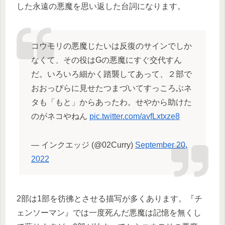
した永遠の悪魔を思い返した台詞になります。
コウモリの悪魔じたいは反復のサインでしか
なくて、その役はGの悪魔にすぐ交代すん
だ。いろいろ細かく踏襲してあって、２部で
おおっぴらに見せたつまづいてすっころぶネ
タも「もと」からあったわ。せやから助けた
のがネコやねん
pic.twitter.com/avfLxtxze8
— インクエッジ (@02Curry)
September 20,
2022
2部は1部を彷彿とさせる描写が多くあります。『チ
ェンソーマン』では一度死んだ悪魔は記憶を無くし