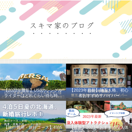
スキマ家のブログ
【2022年最新】USJのシングル
【2023年最新】第五人格、初心
ライダーはどれぐらい待ち時間
者おすすめサバイバー
を短縮できるのか
【旅行費用・旅行コース】4泊5
【最新】2023年おすすめ没入体