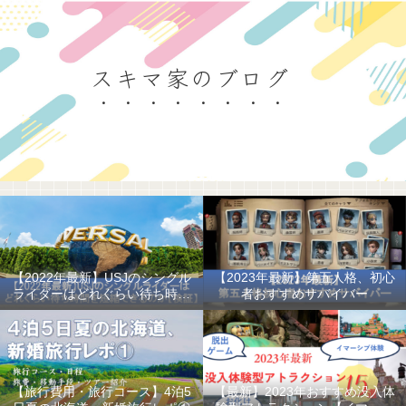
スキマ家のブログ
【2022年最新】USJのシングル
【2023年最新】第五人格、初心
ライダーはどれぐらい待ち時間
者おすすめサバイバー
を短縮できるのか
【旅行費用・旅行コース】4泊5
【最新】2023年おすすめ没入体