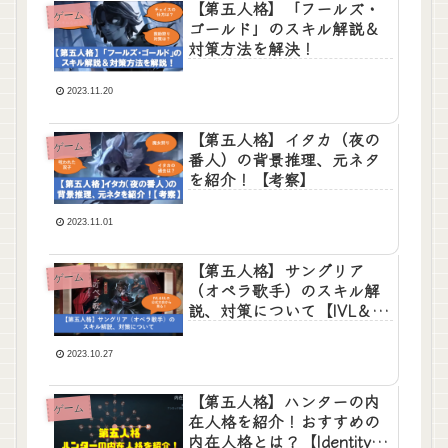
【第五人格】「フールズ・
ゲーム
ゴールド」のスキル解説＆
対策方法を解決！
2023.11.20
【第五人格】イタカ（夜の
ゲーム
番人）の背景推理、元ネタ
を紹介！【考察】
2023.11.01
【第五人格】サングリア
ゲーム
（オペラ歌手）のスキル解
説、対策について【IVL＆
IJL】
2023.10.27
【第五人格】ハンターの内
ゲーム
在人格を紹介！おすすめの
内在人格とは？【Identity