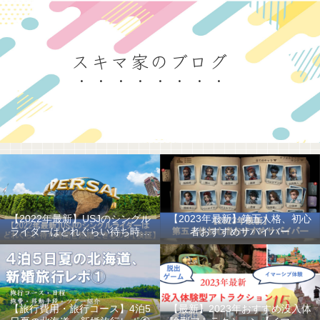
スキマ家のブログ
【2022年最新】USJのシングル
【2023年最新】第五人格、初心
ライダーはどれぐらい待ち時間
者おすすめサバイバー
を短縮できるのか
【旅行費用・旅行コース】4泊5
【最新】2023年おすすめ没入体